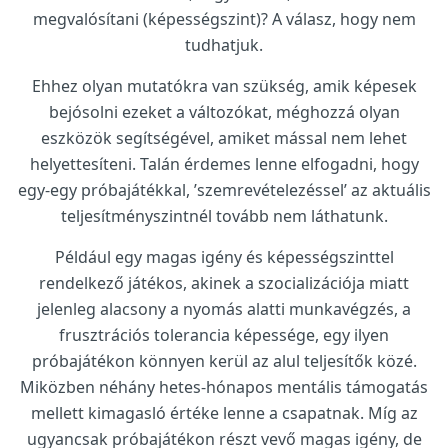
megvalósítani (képességszint)? A válasz, hogy nem
tudhatjuk.
Ehhez olyan mutatókra van szükség, amik képesek
bejósolni ezeket a változókat, méghozzá olyan
eszközök segítségével, amiket mással nem lehet
helyettesíteni. Talán érdemes lenne elfogadni, hogy
egy-egy próbajátékkal, ’szemrevételezéssel’ az aktuális
teljesítményszintnél tovább nem láthatunk.
Például egy magas igény és képességszinttel
rendelkező játékos, akinek a szocializációja miatt
jelenleg alacsony a nyomás alatti munkavégzés, a
frusztrációs tolerancia képessége, egy ilyen
próbajátékon könnyen kerül az alul teljesítők közé.
Miközben néhány hetes-hónapos mentális támogatás
mellett kimagasló értéke lenne a csapatnak. Míg az
ugyancsak próbajátékon részt vevő magas igény, de