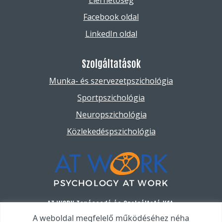
Elérhetőség
Facebook oldal
LinkedIn oldal
Szolgáltatások
Munka- és szervezetpszichológia
Sportpszichológia
Neuropszichológia
Közlekedéspszichológia
AT WORK Tanácsadó és Szolgáltató Kft.
A weboldal megfelelő működéséhez néha
1095 Budapest, Soroksári