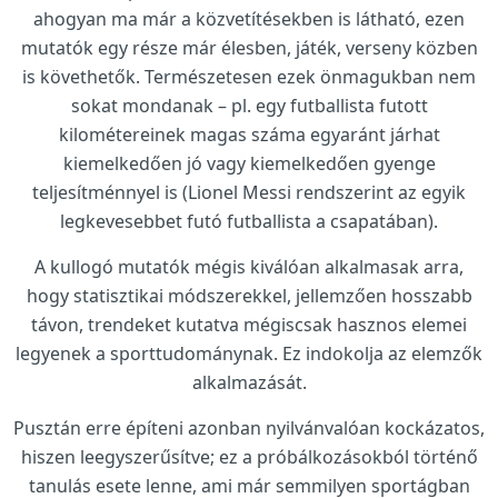
ahogyan ma már a közvetítésekben is látható, ezen
mutatók egy része már élesben, játék, verseny közben
is követhetők. Természetesen ezek önmagukban nem
sokat mondanak – pl. egy futballista futott
kilométereinek magas száma egyaránt járhat
kiemelkedően jó vagy kiemelkedően gyenge
teljesítménnyel is (Lionel Messi rendszerint az egyik
legkevesebbet futó futballista a csapatában).
A kullogó mutatók mégis kiválóan alkalmasak arra,
hogy statisztikai módszerekkel, jellemzően hosszabb
távon, trendeket kutatva mégiscsak hasznos elemei
legyenek a sporttudománynak. Ez indokolja az elemzők
alkalmazását.
Pusztán erre építeni azonban nyilvánvalóan kockázatos,
hiszen leegyszerűsítve; ez a próbálkozásokból történő
tanulás esete lenne, ami már semmilyen sportágban