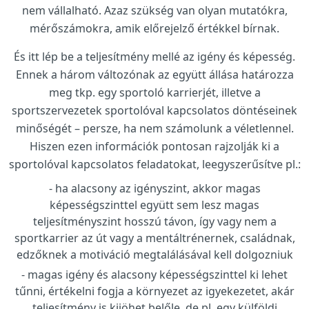
nem vállalható. Azaz szükség van olyan mutatókra,
mérőszámokra, amik előrejelző értékkel bírnak.
És itt lép be a teljesítmény mellé az igény és képesség.
Ennek a három változónak az együtt állása határozza
meg tkp. egy sportoló karrierjét, illetve a
sportszervezetek sportolóval kapcsolatos döntéseinek
minőségét – persze, ha nem számolunk a véletlennel.
Hiszen ezen információk pontosan rajzolják ki a
sportolóval kapcsolatos feladatokat, leegyszerűsítve pl.:
ha alacsony az igényszint, akkor magas
képességszinttel együtt sem lesz magas
teljesítményszint hosszú távon, így vagy nem a
sportkarrier az út vagy a mentáltrénernek, családnak,
edzőknek a motiváció megtalálásával kell dolgozniuk
magas igény és alacsony képességszinttel ki lehet
tűnni, értékelni fogja a környezet az igyekezetet, akár
teljesítmény is kijöhet belőle, de pl. egy külföldi