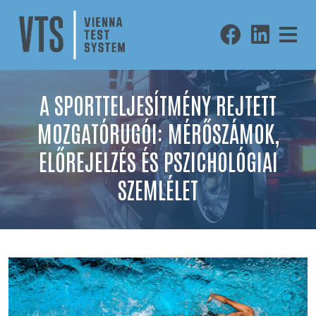
Ugr�s
a
tartalomhoz
A SPORTTELJESÍTMÉNY REJTETT
MOZGATÓRUGÓI: MÉRŐSZÁMOK,
ELŐREJELZÉS ÉS PSZICHOLÓGIAI
SZEMLÉLET