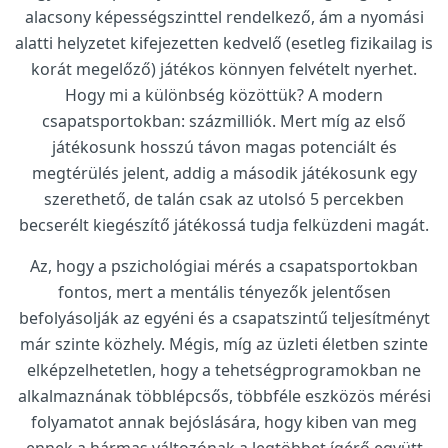
alacsony képességszinttel rendelkező, ám a nyomási
alatti helyzetet kifejezetten kedvelő (esetleg fizikailag is
korát megelőző) játékos könnyen felvételt nyerhet.
Hogy mi a különbség közöttük? A modern
csapatsportokban: százmilliók. Mert míg az első
játékosunk hosszú távon magas potenciált és
megtérülés jelent, addig a második játékosunk egy
szerethető, de talán csak az utolsó 5 percekben
becserélt kiegészítő játékossá tudja felküzdeni magát.
Az, hogy a pszichológiai mérés a csapatsportokban
fontos, mert a mentális tényezők jelentősen
befolyásolják az egyéni és a csapatszintű teljesítményt
már szinte közhely. Mégis, míg az üzleti életben szinte
elképzelhetetlen, hogy a tehetségprogramokban ne
alkalmaznának többlépcsős, többféle eszközös mérési
folyamatot annak bejóslására, hogy kiben van meg