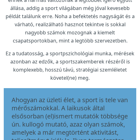
ennek a hármas változónak a legtöbbet ígérő együtt
állása, addig a sport világában még jóval kevesebb
példát találunk erre. Noha a befektetés nagyságát és a
várható, realizálható hasznot tekintve is sokkal
nagyobb számok mozognak a kiemelt
csapatsportokban, mint a legtöbb szervezetben.
Ez a tudatosság, a sportpszichológiai munka, mérések
azonban az edzők, a sportszakemberek részéről is
komplexebb, hosszú távú, stratégiai szemléletet
követel(ne) meg.
Ahogyan az üzleti élet, a sport is tele van
mérőszámokkal. A laikusok által
elsősorban (el)ismert mutatók többsége
ún. kullogó mutató, azaz olyan számok,
amelyek a már megtörtént aktivitást,