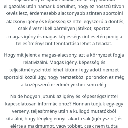
eligazolás után hamar kiderülhet, hogy ez hosszú távon
kevés lesz, érdemesebb alacsonyabb szinten sportolni
alacsony igény és képesség szinttel egyszerű a döntés,
csak élvezni kell bármilyen játékot, sportot
magas igény és magas képességszint esetén pedig a
teljesítményszint fenntartása lehet a feladat.
Hogy mit jelent a magas-alacsony, azt a környezet fogja
relativizálni. Magas igény, képesség és
teljesítményszinttel lehet kitűnni egy adott nemzet
sportolói közül úgy, hogy nemzetközi porondon ez még
a középszerű eredményekhez sem elég.
Na de hogyan jutunk az igény és képességszinttel
kapcsolatosan információhoz? Honnan tudjuk egy-egy
verseny, teljesítmény után a kullogó mutatókból
kitalálni, hogy tényleg ennyit akart csak (igényszint) és
elérte a maximumot, vagy többet, csak nem tudta