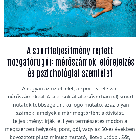
A sportteljesítmény rejtett
mozgatórugói: mérőszámok, előrejelzés
és pszichológiai szemlélet
Ahogyan az üzleti élet, a sport is tele van
mérőszámokkal. A laikusok által elsősorban (el)ismert
mutatók többsége ún. kullogó mutató, azaz olyan
számok, amelyek a már megtörtént aktivitást,
teljesítményt írják le. Ilyen természetes módon a
megszerzett helyezés, pont, gól, vagy az 50-es években
bevezetett plusz-mínusz mutató, illetve utódai. Sőt,