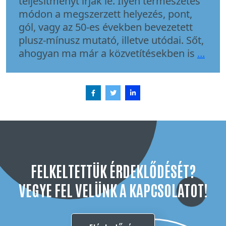
teljesítményt írják le. Ilyen természetes
módon a megszerzett helyezés, pont,
gól, vagy az 50-es években bevezetett
plusz-mínusz mutató, illetve utódai. Sőt,
A
ahogyan ma már a közvetítésekben is
...
spor
rejte
mozg
mér
előr
és
pszi
szem
FELKELTETTÜK ÉRDEKLŐDÉSÉT?
VEGYE FEL VELÜNK A KAPCSOLATOT!